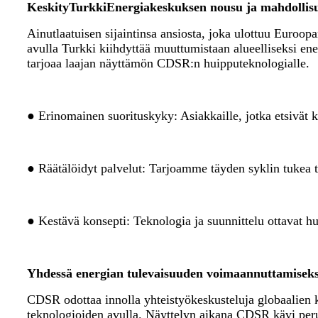
Keskity
Turkki
Energiakeskuksen nousu ja mahdollis
Ainutlaatuisen sijaintinsa ansiosta, joka ulottuu Euroop
avulla Turkki kiihdyttää muuttumistaan ​​alueelliseksi 
tarjoaa laajan näyttämön CDSR:n huipputeknologialle.
● Erinomainen suorituskyky: Asiakkaille, jotka etsivät 
● Räätälöidyt palvelut: Tarjoamme täyden syklin tukea t
● Kestävä konsepti: Teknologia ja suunnittelu ottavat h
Yhdessä energian tulevaisuuden voimaannuttamiseks
CDSR odottaa innolla yhteistyökeskusteluja globaalien 
teknologioiden avulla. Näyttelyn aikana CDSR kävi perus