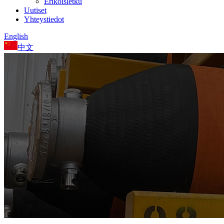
Erikoisletku
Uutiset
Yhteystiedot
English
中文