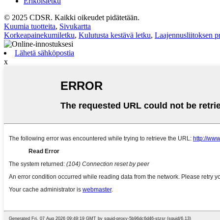
Erikoisletku
© 2025 CDSR. Kaikki oikeudet pidätetään.
Kuumia tuotteita
,
Sivukartta
Korkeapainekumiletku
,
Kulutusta kestävä letku
,
Laajennusliitoksen pr
Lähetä sähköpostia
x