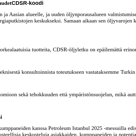
uudet
CDSR-koodi
an ja Aasian alueelle, ja uuden öljynporausalueen valmistumis
energiaputkistojen keskukseksi. Samaan aikaan sen öljyvarojen
korkealaatuisia tuotteita, CDSR-öljyletku on epäilemättä erin
eknisestä konsultoinnista toteutukseen vastataksemme Turkin m
uomioon sekä tehokkuuden että ympäristönsuojelun, mikä autta
i
kumppaneiden kanssa Petroleum Istanbul 2025 -messuilla edist
teellisia keskusteluja asiakkaiden, kumppaneiden ja potentiaa