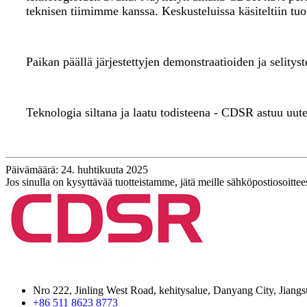
teknisen tiimimme kanssa. Keskusteluissa käsiteltiin tuo
Paikan päällä järjestettyjen demonstraatioiden ja selityst
Teknologia siltana ja laatu todisteena - CDSR astuu uut
Päivämäärä: 24. huhtikuuta 2025
Jos sinulla on kysyttävää tuotteistamme, jätä meille sähköpostiosoitte
Nro 222, Jinling West Road, kehitysalue, Danyang City, Jiang
+86 511 8623 8773