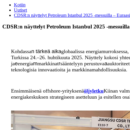
Kotiin
Uutiset
CDSR:n näyttelyt Petroleum Istanbul 2025 -messuilla – Euraasi
CDSR:n näyttelyt Petroleum Istanbul 2025 -messuilla
Kohdassa
n
tärkeä
aika
globaalissa energiamurroksessa,
Turkissa 24.–26. huhtikuuta 2025. Näyttely kokosi yhteen 
ja
e
energia
m
markkinat
r
sääntelyyn perustuva
a
auktoriteet
teknologisia innovaatioita ja markkinamahdollisuuksia.
Ensimmäisenä offshore-yrityksenä
öljyletku
Kiinan valmi
energiakeskuksen strategiseen asetteluun ja esitellen osal