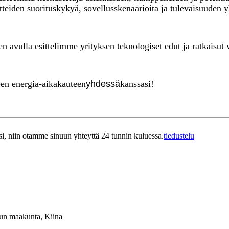
tteiden suorituskykyä, sovellusskenaarioita ja tulevaisuuden y
en avulla esittelimme yrityksen teknologiset edut ja ratkaisut vi
een energia-aikakauteen
yhdessä
kanssasi!
esi, niin otamme sinuun yhteyttä 24 tunnin kuluessa.
tiedustelu
sun maakunta, Kiina