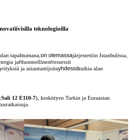
atiivisilla teknologioilla
-alan tapahtumana,
on olemassa
järjestettiin Istanbulissa,
nergia ja
n
luonnollinen
r
resurssit
ityksiä ja asiantuntijoita
yhdessä
tutkia alan
:
Sali 12 E110-7
), keskittyen Turkin ja Euraasian
tusratkaisuja.