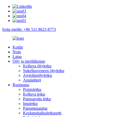
Soita meille: +86 511 8623 8773
Kotiin
Noin
Lataa
Öljy ja meriliikenne
Kelluva öljyletku
Sukellusveneen öljyletku
Ajojohtoöljyletku
Apulaitteet
Ruoppaus
Poistoletku
Kelluva letku
Panssaroitu letku
Imuletku
Paisuntasauma
Keulapuhallusletkusetti