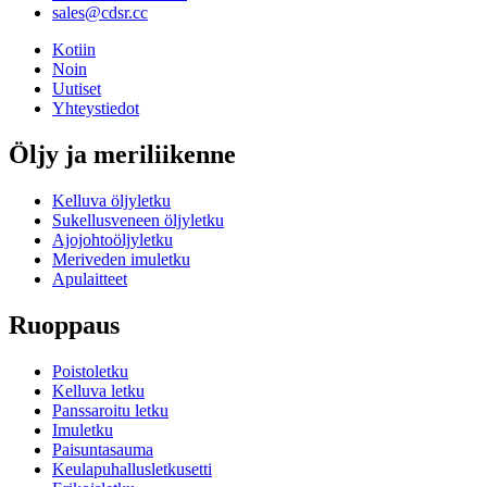
sales@cdsr.cc
Kotiin
Noin
Uutiset
Yhteystiedot
Öljy ja meriliikenne
Kelluva öljyletku
Sukellusveneen öljyletku
Ajojohtoöljyletku
Meriveden imuletku
Apulaitteet
Ruoppaus
Poistoletku
Kelluva letku
Panssaroitu letku
Imuletku
Paisuntasauma
Keulapuhallusletkusetti