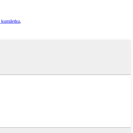
ä kumiletku
,