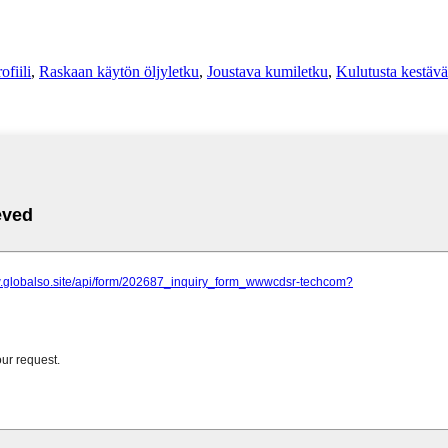
ofiili
,
Raskaan käytön öljyletku
,
Joustava kumiletku
,
Kulutusta kestäv