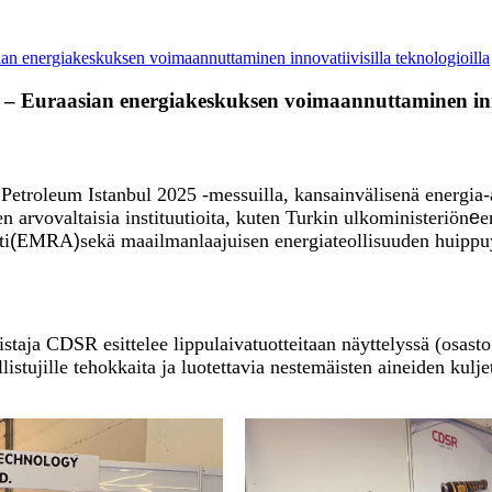
an energiakeskuksen voimaannuttaminen innovatiivisilla teknologioilla
 – Euraasian energiakeskuksen voimaannuttaminen innov
 Petroleum Istanbul 2025 -messuilla, kansainvälisenä energia
arvovaltaisia ​​instituutioita, kuten Turkin ulkoministeriön
e
e
ti
(
EMRA
)
sekä maailmanlaajuisen energiateollisuuden huippuyr
staja CDSR esittelee lippulaivatuotteitaan näyttelyssä (osasto
listujille tehokkaita ja luotettavia nestemäisten aineiden kulje