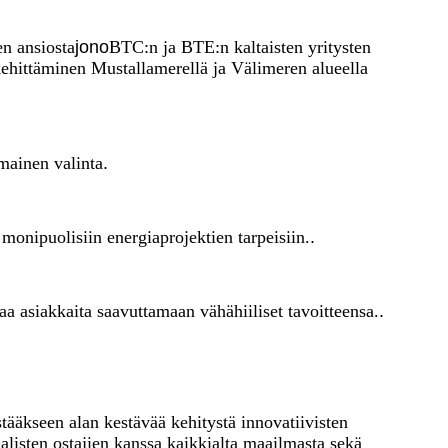
en ansiosta
jono
BTC:n ja BTE:n kaltaisten yritysten
 kehittäminen Mustallamerellä ja Välimeren alueella
omainen valinta
.
onipuolisiin energiaprojektien tarpeisiin.
.
a asiakkaita saavuttamaan vähähiiliset tavoitteensa.
.
ääkseen alan kestävää kehitystä innovatiivisten
listen ostajien kanssa kaikkialta maailmasta sekä